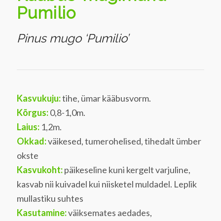
Pumilio
Pinus mugo ‘Pumilio’
Kasvukuju:
tihe, ümar kääbusvorm.
Kõrgus:
0,8-1,0m.
Laius:
1,2m.
Okkad:
väikesed, tumerohelised, tihedalt ümber
okste
Kasvukoht:
päikeseline kuni kergelt varjuline,
kasvab nii kuivadel kui niisketel muldadel. Leplik
mullastiku suhtes
Kasutamine:
väiksemates aedades,