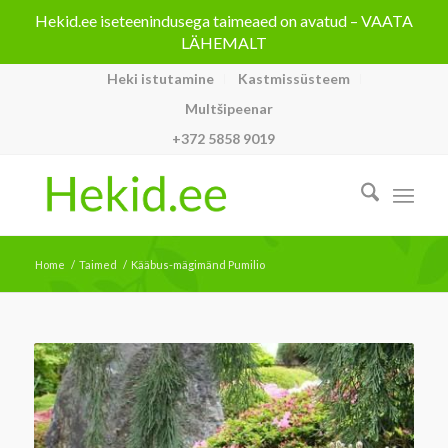
Hekid.ee iseteenindusega taimeaed on avatud – VAATA
LÄHEMALT
Heki istutamine
Kastmissüsteem
Multšipeenar
+372 5858 9019
Home
/
Taimed
/
Kääbus-mägimänd Pumilio