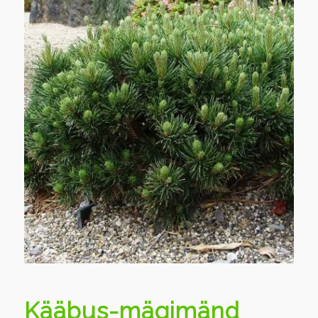
Kääbus-mägimänd