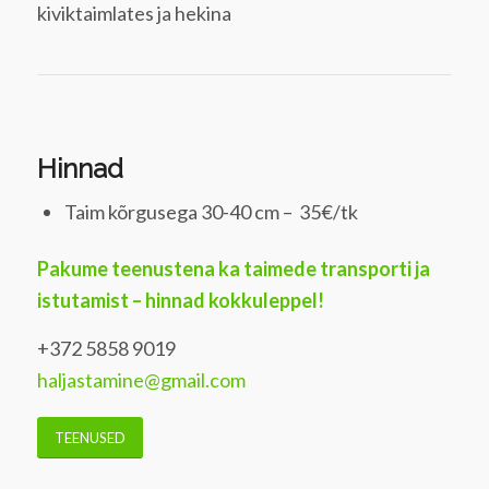
kiviktaimlates ja hekina
Hinnad
Taim kõrgusega 30-40 cm – 35€/tk
Pakume teenustena ka taimede transporti ja
istutamist – hinnad kokkuleppel!
+372 5858 9019
haljastamine@gmail.com
TEENUSED