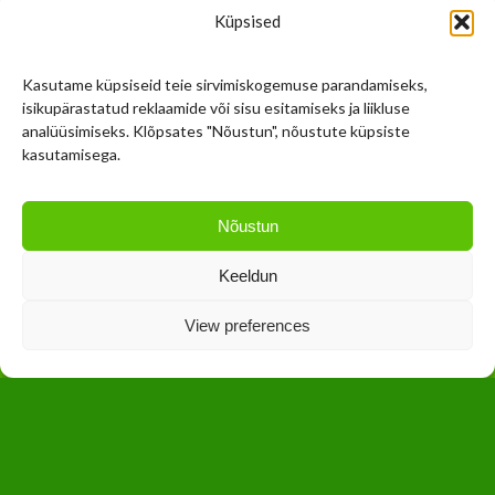
VÕIMALIK TASUDA JÄRELMAKSUGA!
Küpsised
Kasutame küpsiseid teie sirvimiskogemuse parandamiseks,
isikupärastatud reklaamide või sisu esitamiseks ja liikluse
analüüsimiseks. Klõpsates "Nõustun", nõustute küpsiste
kasutamisega.
Nõustun
Keeldun
View preferences