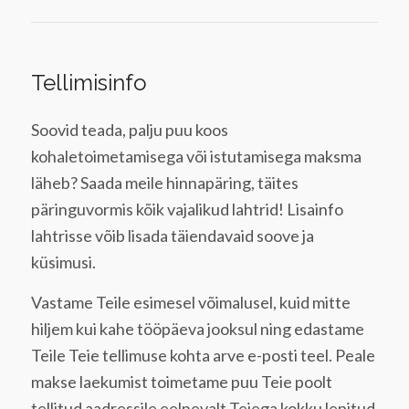
Tellimisinfo
Soovid teada, palju puu koos
kohaletoimetamisega või istutamisega maksma
läheb? Saada meile hinnapäring, täites
päringuvormis kõik vajalikud lahtrid! Lisainfo
lahtrisse võib lisada täiendavaid soove ja
küsimusi.
Vastame Teile esimesel võimalusel, kuid mitte
hiljem kui kahe tööpäeva jooksul ning edastame
Teile Teie tellimuse kohta arve e-posti teel. Peale
makse laekumist toimetame puu Teie poolt
tellitud aadressile eelnevalt Teiega kokku lepitud