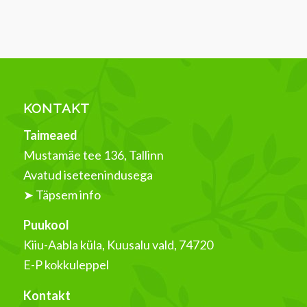
KONTAKT
Taimeaed
Mustamäe tee 136, Tallinn
Avatud iseteenindusega
➤ Täpsem info
Puukool
Kiiu-Aabla küla, Kuusalu vald, 74720
E-P kokkuleppel
Kontakt