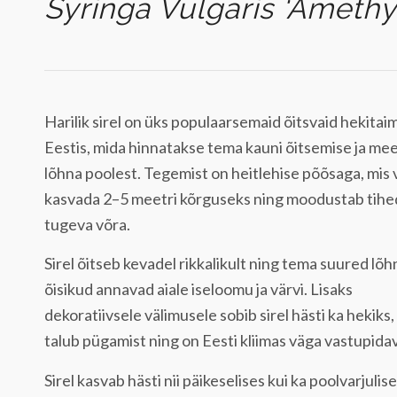
Syringa Vulgaris ‘Amethy
Harilik sirel on üks populaarsemaid õitsvaid hekitaim
Eestis, mida hinnatakse tema kauni õitsemise ja mee
lõhna poolest. Tegemist on heitlehise põõsaga, mis 
kasvada 2–5 meetri kõrguseks ning moodustab tihed
tugeva võra.
Sirel õitseb kevadel rikkalikult ning tema suured lõ
õisikud annavad aiale iseloomu ja värvi. Lisaks
dekoratiivsele välimusele sobib sirel hästi ka hekiks
talub pügamist ning on Eesti kliimas väga vastupidav
Sirel kasvab hästi nii päikeselises kui ka poolvarjulis