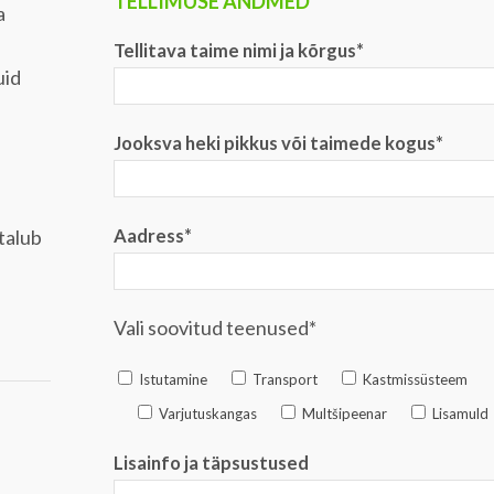
TELLIMUSE ANDMED
a
Tellitava taime nimi ja kõrgus*
uid
Jooksva heki pikkus või taimede kogus*
 talub
Aadress*
Vali soovitud teenused*
Istutamine
Transport
Kastmissüsteem
Varjutuskangas
Multšipeenar
Lisamuld
Lisainfo ja täpsustused