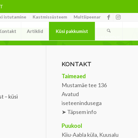
LT
i istutamine
Kastmissüsteem
Multšipeenar
Kontakt
Artiklid
Küsi pakkumist
Home
/
Taimed
/
Harilik sirel Amethyst
KONTAKT
Taimeaed
Mustamäe tee 136
Avatud
t – küsi
iseteenindusega
➤ Täpsem info
Puukool
Kiiu-Aabla küla, Kuusalu