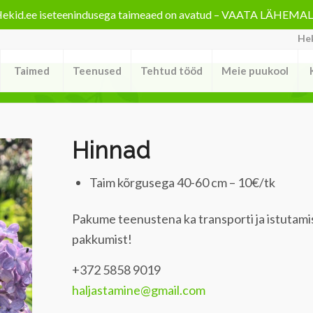
ekid.ee iseteenindusega taimeaed on avatud – VAATA LÄHEMA
Hek
Taimed
Teenused
Tehtud tööd
Meie puukool
Hinnad
Taim kõrgusega 40-60 cm – 10€/tk
Pakume teenustena ka transporti ja istutamis
pakkumist!
+372 5858 9019
haljastamine@gmail.com