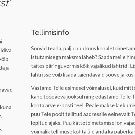
st’
Tellimisinfo
i
Soovid teada, palju puu koos kohaletoimetam
ldiva
istutamisega maksma läheb? Saada meile hin
võib
täites päringuvormis kõik vajalikud lahtrid! L
a ja
lahtrisse võib lisada täiendavaid soove ja küs
Vastame Teile esimesel võimalusel, kuid mitte
hnavad
kahe tööpäeva jooksul ning edastame Teile T
kohta arve e-posti teel. Peale makse laekum
, kuna
puu Teie poolt tellitud aadressile eelnevalt 
.
lepitud ajaks. Puu kättetoimetamisel on vaja
es
võimalik tellimuse kohta üle anda ka paberkan