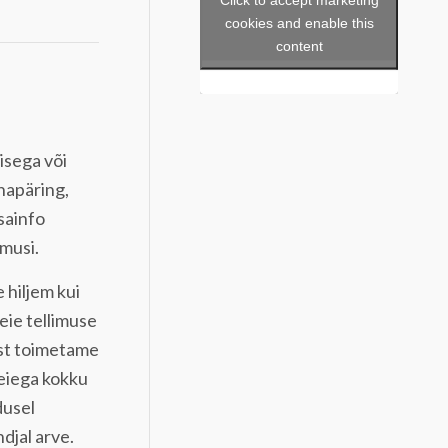
cookies and enable this
content
isega või
napäring,
isainfo
imusi.
 hiljem kui
eie tellimuse
ist toimetame
Teiega kokku
dusel
djal arve.