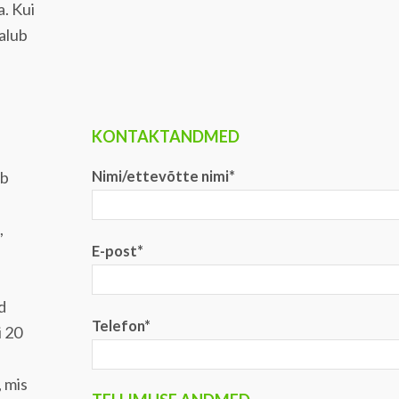
a. Kui
talub
KONTAKTANDMED
eb
Nimi/ettevõtte nimi*
,
E-post*
d
Telefon*
i 20
, mis