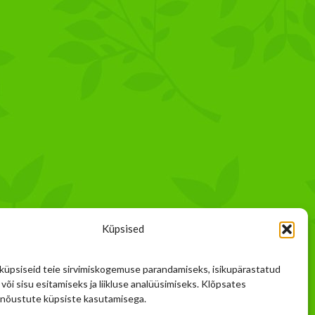
Küpsised
üpsiseid teie sirvimiskogemuse parandamiseks, isikupärastatud
või sisu esitamiseks ja liikluse analüüsimiseks. Klõpsates
 nõustute küpsiste kasutamisega.