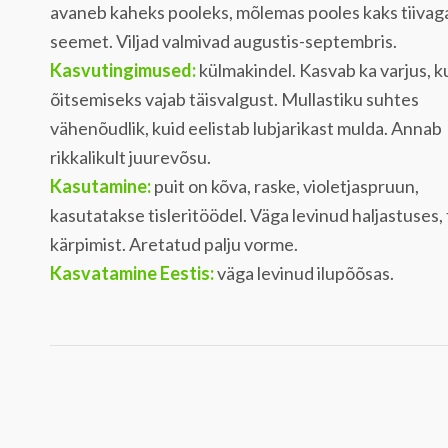
avaneb kaheks pooleks, mõlemas pooles kaks tiivag
seemet. Viljad valmivad augustis-septembris.
Kasvutingimused:
külmakindel. Kasvab ka varjus, k
õitsemiseks vajab täisvalgust. Mullastiku suhtes
vähenõudlik, kuid eelistab lubjarikast mulda. Annab
rikkalikult juurevõsu.
Kasutamine:
puit on kõva, raske, violetjaspruun,
kasutatakse tisleritöödel. Väga levinud haljastuses,
kärpimist. Aretatud palju vorme.
Kasvatamine Eestis:
väga levinud ilupõõsas.