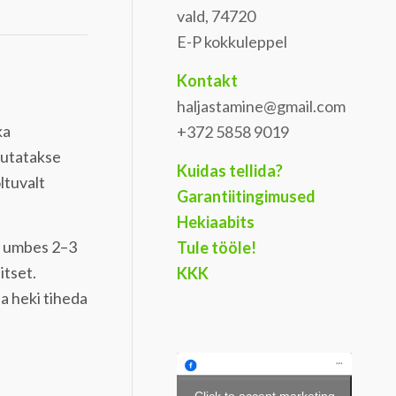
vald, 74720
E-P kokkuleppel
Kontakt
haljastamine@gmail.com
ka
+372 5858 9019
tutatakse
Kuidas tellida?
ltuvalt
Garantiitingimused
Hekiaabits
da umbes 2–3
Tule tööle!
itset.
KKK
a heki tiheda
Click to accept marketing