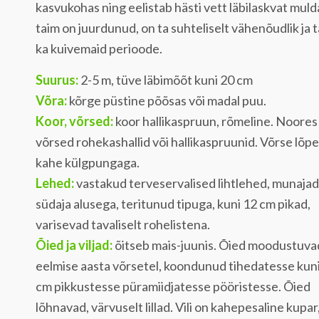
kasvukohas ning eelistab hästi vett läbilaskvat muld
taim on juurdunud, on ta suhteliselt vähenõudlik ja 
ka kuivemaid perioode.
Suurus:
2-5 m, tüve läbimõõt kuni 20 cm
Võra:
kõrge püstine põõsas või madal puu.
Koor, võrsed:
koor hallikaspruun, rõmeline. Noores
võrsed rohekashallid või hallikaspruunid. Võrse lõp
kahe külgpungaga.
Lehed:
vastakud terveservalised lihtlehed, munajad
südaja alusega, teritunud tipuga, kuni 12 cm pikad,
varisevad tavaliselt rohelistena.
Õied ja viljad:
õitseb mais-juunis. Õied moodustuva
eelmise aasta võrsetel, koondunud tihedatesse kun
cm pikkustesse püramiidjatesse pööristesse. Õied
lõhnavad, värvuselt lillad. Vili on kahepesaline kupar