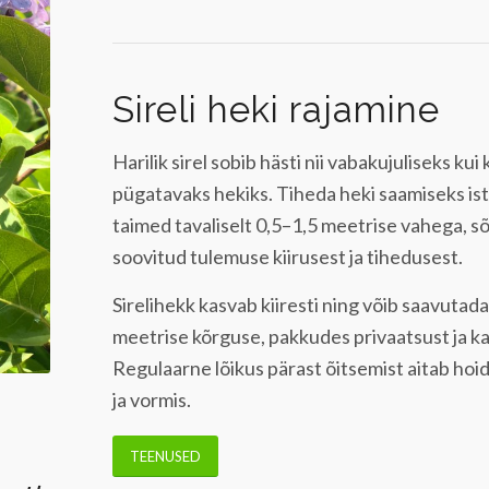
Sireli heki rajamine
Harilik sirel sobib hästi nii vabakujuliseks kui 
pügatavaks hekiks. Tiheda heki saamiseks is
taimed tavaliselt 0,5–1,5 meetrise vahega, sõ
soovitud tulemuse kiirusest ja tihedusest.
Sirelihekk kasvab kiiresti ning võib saavuta
meetrise kõrguse, pakkudes privaatsust ja ka
Regulaarne lõikus pärast õitsemist aitab hoid
ja vormis.
TEENUSED