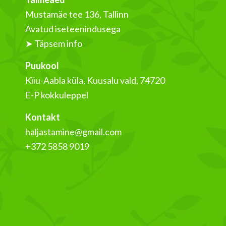
Mustamäe tee 136, Tallinn
Avatud iseteenindusega
➤ Täpsem info
Puukool
Kiiu-Aabla küla, Kuusalu vald, 74720
E-P kokkuleppel
Kontakt
haljastamine@gmail.com
+372 5858 9019