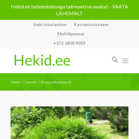
Hekid.ee iseteenindusega taimeaed on avatud – VAATA
LÄHEMALT
Heki istutamine
Kastmissüsteem
Multšipeenar
+372 5858 9019
Home
/
Taimed
/
Elupuu Woodwardii