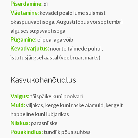
Piserdamine:
ei
Väetamine:
kevadel peale lume sulamist
okaspuuväetisega. Augusti lõpus või septembri
alguses sügisväetisega
Pügamine:
ei pea, aga võib
Kevadvarjutus:
noorte taimede puhul,
istutusjärgsel aastal (veebruar, märts)
Kasvukohanõudlus
Valgus:
täispäike kuni poolvari
Muld:
viljakas, kerge kuni raske aiamuld, kergelt
happeline kuni lubjarikas
Niiskus:
parasniiske
Põuakindlus:
tundlik põua suhtes