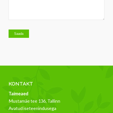
Please
leave
this
Alternative:
field
empty.
KONTAKT
Taimeaed
Mustamäe tee 136, Tallinn
Avatud iseteenindusega