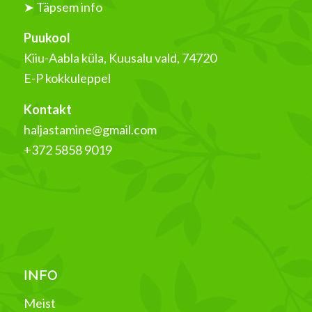
➤ Täpsem info
Puukool
Kiiu-Aabla küla, Kuusalu vald, 74720
E-P kokkuleppel
Kontakt
haljastamine@gmail.com
+372 5858 9019
INFO
Meist