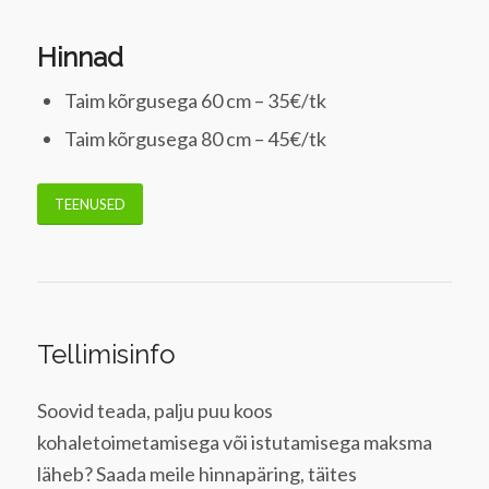
Hinnad
Taim kõrgusega 60 cm – 35€/tk
Taim kõrgusega 80 cm – 45€/tk
TEENUSED
Tellimisinfo
Soovid teada, palju puu koos
kohaletoimetamisega või istutamisega maksma
läheb? Saada meile hinnapäring, täites