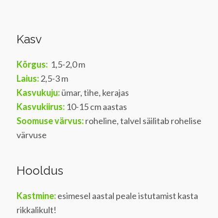
Kasv
Kõrgus:
1,5-2,0 m
Laius:
2,5-3 m
Kasvukuju:
ümar, tihe, kerajas
Kasvukiirus:
10-15 cm aastas
Soomuse värvus:
roheline, talvel säilitab rohelise
värvuse
Hooldus
Kastmine:
esimesel aastal peale istutamist kasta
rikkalikult!