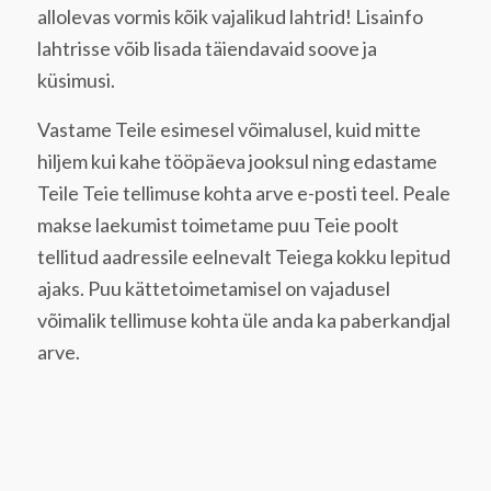
allolevas vormis kõik vajalikud lahtrid! Lisainfo
lahtrisse võib lisada täiendavaid soove ja
küsimusi.
Vastame Teile esimesel võimalusel, kuid mitte
hiljem kui kahe tööpäeva jooksul ning edastame
Teile Teie tellimuse kohta arve e-posti teel. Peale
makse laekumist toimetame puu Teie poolt
tellitud aadressile eelnevalt Teiega kokku lepitud
ajaks. Puu kättetoimetamisel on vajadusel
võimalik tellimuse kohta üle anda ka paberkandjal
arve.