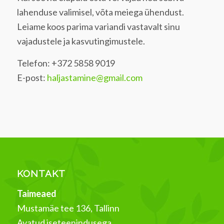
lahenduse valimisel, võta meiega ühendust.
Leiame koos parima variandi vastavalt sinu
vajadustele ja kasvutingimustele.
Telefon: +372 5858 9019
E-post:
haljastamine@gmail.com
KONTAKT
Taimeaed
Mustamäe tee 136, Tallinn
Avatud iseteenindusega