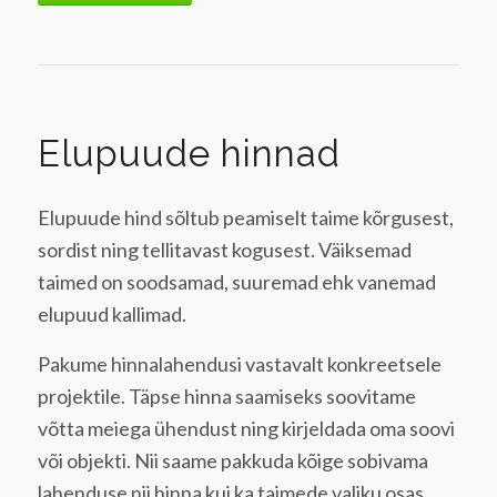
Elupuude hinnad
Elupuude hind sõltub peamiselt taime kõrgusest,
sordist ning tellitavast kogusest. Väiksemad
taimed on soodsamad, suuremad ehk vanemad
elupuud kallimad.
Pakume hinnalahendusi vastavalt konkreetsele
projektile. Täpse hinna saamiseks soovitame
võtta meiega ühendust ning kirjeldada oma soovi
või objekti. Nii saame pakkuda kõige sobivama
lahenduse nii hinna kui ka taimede valiku osas.