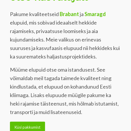
Pakume kvaliteetseid
Brabant
ja
Smaragd
elupuid,
mis sobivad ideaalselt hekkide
rajamiseks,
privaatsuse loomiseks ja aia
kujundamiseks.
Meie valikus on erinevas
suuruses ja kasvufaasis elupuud nii hekkideks kui
ka suuremateks haljastusprojektideks.
Müüme elupuid otse oma istandusest. See
võimaldab meil tagada taimede kvaliteet ning
kindlustada, et elupuud on kohandunud Eesti
kliimaga. Lisaks elupuude müügile pakume ka
heki rajamise täisteenust, mis hõlmab istutamist,
transporti ja muid lisateenuseid.
Küsi pakkumist