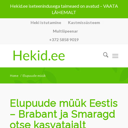
Hekid.ee iseteenindusega taimeaed on avatud – VAATA
LÄHEMALT
Heki istutamine
Kastmissüsteem
Multšipeenar
+372 5858 9019
Home
/
Elupuude müük
Elupuude müük Eestis
– Brabant ja Smaragd
otse kasvatajalt