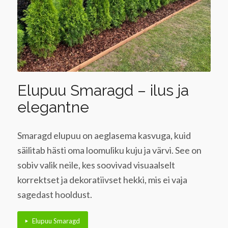
Elupuu Smaragd – ilus ja
elegantne
Smaragd elupuu on aeglasema kasvuga, kuid
säilitab hästi oma loomuliku kuju ja värvi. See on
sobiv valik neile, kes soovivad visuaalselt
korrektset ja dekoratiivset hekki, mis ei vaja
sagedast hooldust.
Elupuu Smaragd