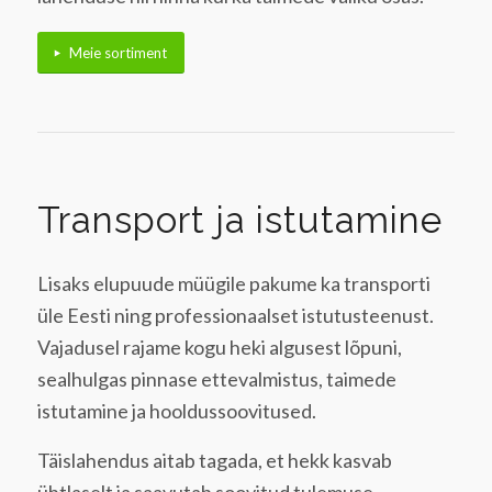
Meie sortiment
Transport ja istutamine
Lisaks elupuude müügile pakume ka transporti
üle Eesti ning professionaalset istutusteenust.
Vajadusel rajame kogu heki algusest lõpuni,
sealhulgas pinnase ettevalmistus, taimede
istutamine ja hooldussoovitused.
Täislahendus aitab tagada, et hekk kasvab
ühtlaselt ja saavutab soovitud tulemuse