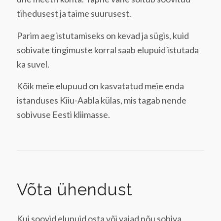
tihedusest ja taime suurusest.
Parim aeg istutamiseks on kevad ja sügis, kuid
sobivate tingimuste korral saab elupuid istutada
ka suvel.
Kõik meie elupuud on kasvatatud meie enda
istanduses Kiiu-Aabla külas, mis tagab nende
sobivuse Eesti kliimasse.
Võta ühendust
Kui soovid elupuid osta või vajad nõu sobiva