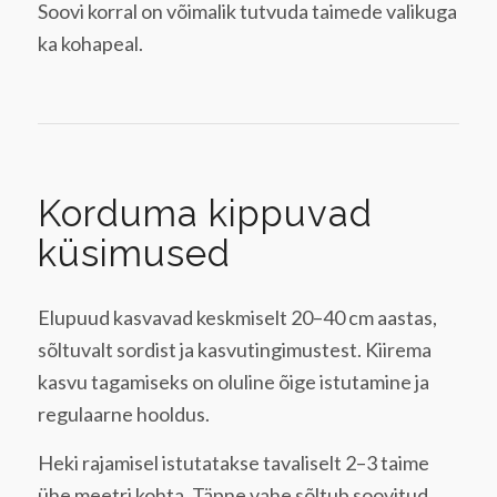
Soovi korral on võimalik tutvuda taimede valikuga
ka kohapeal.
Korduma kippuvad
küsimused
Elupuud kasvavad keskmiselt 20–40 cm aastas,
sõltuvalt sordist ja kasvutingimustest. Kiirema
kasvu tagamiseks on oluline õige istutamine ja
regulaarne hooldus.
Heki rajamisel istutatakse tavaliselt 2–3 taime
ühe meetri kohta. Täpne vahe sõltub soovitud