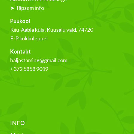
➤ Täpsem info
Puukool
Kiiu-Aabla küla, Kuusalu vald, 74720
E-P kokkuleppel
Kontakt
haljastamine@gmail.com
+372 5858 9019
INFO